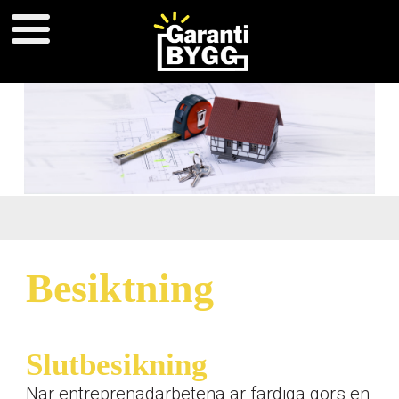
Besiktning
Slutbesikning
När entreprenadarbetena är färdiga görs en